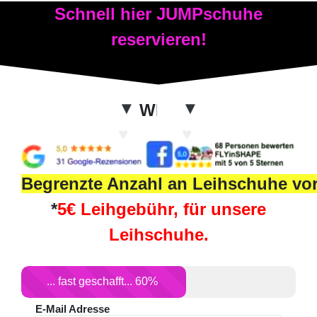
Schnell hier JUMPschuhe
reservieren!
▼
WIR FREUEN UNS AU
Hier zum Probetrainin
▼
Begrenzte Anzahl an Leihschuhe vo
*
5€ Leihgebühr, für unsere
Leihschuhe
.
... fast geschafft... 60%
E-Mail Adresse