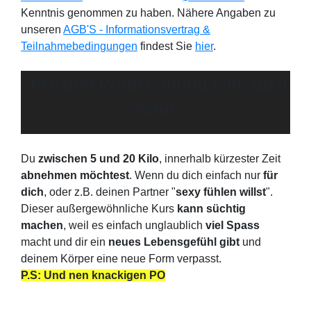
Kenntnis genommen zu haben.
Nähere Angaben zu
unseren
AGB'S - Informationsvertrag &
Teilnahmebedingungen
findest Sie
hier
.
Hier zum Probetraining eintragen
wenn:
Du
zwischen 5 und 20 Kilo
, innerhalb kürzester Zeit
abnehmen möchtest
. Wenn du dich einfach nur
für
dich
, oder z.B. deinen Partner "
sexy fühlen willst
".
Dieser außergewöhnliche Kurs
kann süchtig
machen
, weil es einfach unglaublich
viel Spass
macht und dir ein
neues Lebensgefühl gibt
und
deinem Körper eine neue Form verpasst.
P.S: Und nen knackigen PO